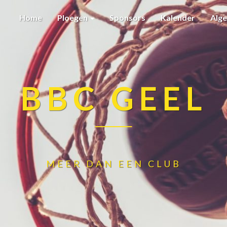
Home
Ploegen
Sponsors
Kalender
Alg
BBC GEEL
MEER DAN EEN CLUB