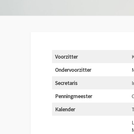
Voorzitter
Ondervoorzitter
M
Secretaris
I
Penningmeester
C
Kalender
T
L
M