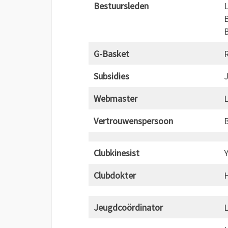
Bestuursleden
B
G-Basket
Subsidies
Webmaster
Vertrouwenspersoon
B
Clubkinesist
Y
Clubdokter
Jeugdcoördinator
L