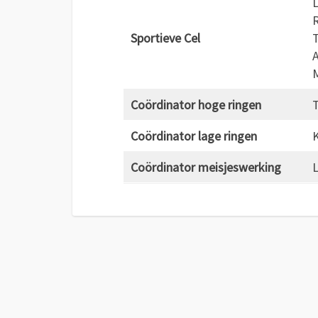
L
Sportieve Cel
A
M
Coördinator
hoge ringen
Coördinator lage ringen
K
Coördinator meisjeswerking
L