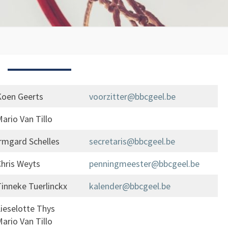
MEDEWERKERS
Koen Geerts
voorzitter@bbcgeel.be
ario Van Tillo
rmgard Schelles
secretaris@bbcgeel.be
hris Weyts
penningmeester@bbcgeel.be
inneke Tuerlinckx
kalender@bbcgeel.be
ieselotte Thys
ario Van Tillo