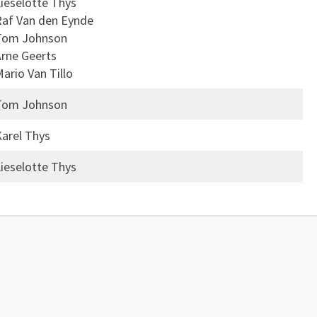
ieselotte Thys
Raf Van den Eynde
Tom Johnson
rne Geerts
ario Van Tillo
Tom Johnson
arel Thys
ieselotte Thys