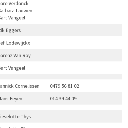
Lore Verdonck
Barbara Lauwen
art Vangeel
Rik Eggers
Jef Lodewijckx
Lorenz Van Roy
art Vangeel
annick Cornelissen
0479 56 81 02
Hans Feyen
014 39 44 09
ieselotte Thys