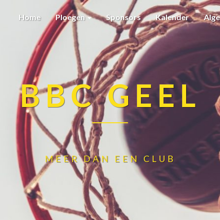
Home
Ploegen
Sponsors
Kalender
Alg
BBC GEEL
MEER DAN EEN CLUB