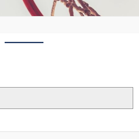
U21
JONGENS